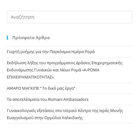
a
a
a
new
new
new
window
window
window
Πρόσφατα Άρθρα
Γιορτή μνήμης για την Παγκόσμια Ημέρα Ρομά
Εκδήλωση λήξης του προγράμματος Δράσεις Επιχειρηματικής
Ενδυνάμωσης Γυναικών και Νέων Ρομά «Α-ΡΟΜΑ
ΕΠΙΧΕΙΡΗΜΑΤΙΚΟΤΗΤΑΣ».
ΑΜΑΡΟ ΜΑΓΚΙΠΕ ‘’ Το δικό μας έργο’’
Τα αποτελέσματα του Romani Ambassadors
Γυναικολογικές εξετάσεις στο Ιατρικό Κέντρο της Ιεράς Μονής
Ευαγγελισμού στην Ορμύλια Χαλκιδικής