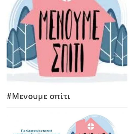
#Μενουμε σπίτι