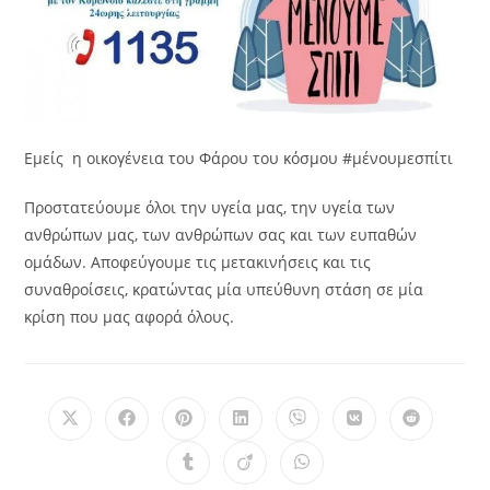
Εμείς η οικογένεια του Φάρου του κόσμου #μένουμεσπίτι
Προστατεύουμε όλοι την υγεία μας, την υγεία των
ανθρώπων μας, των ανθρώπων σας και των ευπαθών
ομάδων. Αποφεύγουμε τις μετακινήσεις και τις
συναθροίσεις, κρατώντας μία υπεύθυνη στάση σε μία
κρίση που μας αφορά όλους.
Opens
Opens
Opens
Opens
Opens
Opens
Opens
in
in
in
in
in
in
in
a
a
a
a
a
a
a
Opens
Opens
Opens
new
new
new
new
new
new
new
in
in
in
window
window
window
window
window
window
window