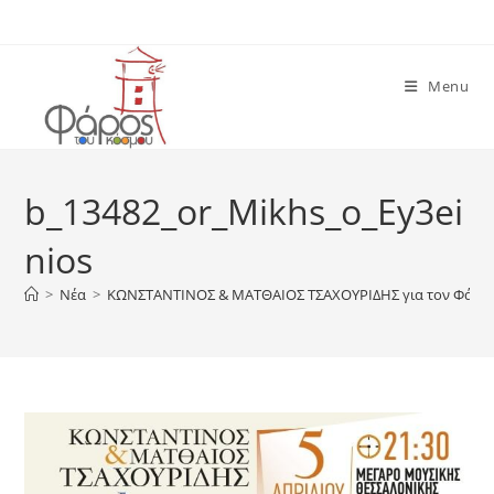
Skip
to
content
Menu
b_13482_or_Mikhs_o_Ey3ei
nios
>
Νέα
>
ΚΩΝΣΤΑΝΤΙΝΟΣ & ΜΑΤΘΑΙΟΣ ΤΣΑΧΟΥΡΙΔΗΣ για τον Φάρο