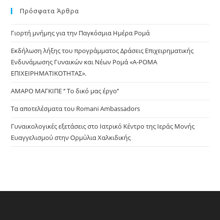
Πρόσφατα Άρθρα
clo
the
Γιορτή μνήμης για την Παγκόσμια Ημέρα Ρομά
sea
pan
Εκδήλωση λήξης του προγράμματος Δράσεις Επιχειρηματικής
Ενδυνάμωσης Γυναικών και Νέων Ρομά «Α-ΡΟΜΑ
ΕΠΙΧΕΙΡΗΜΑΤΙΚΟΤΗΤΑΣ».
ΑΜΑΡΟ ΜΑΓΚΙΠΕ ‘’ Το δικό μας έργο’’
Τα αποτελέσματα του Romani Ambassadors
Γυναικολογικές εξετάσεις στο Ιατρικό Κέντρο της Ιεράς Μονής
Ευαγγελισμού στην Ορμύλια Χαλκιδικής