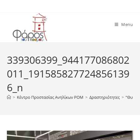
Skip
to
content
Menu
339306399_944177086802
011_191585827724856139
6_n
>
Κέντρο Προστασίας Ανηλίκων ΡΟΜ
>
Δραστηριότητες
>
“Θυμόμ