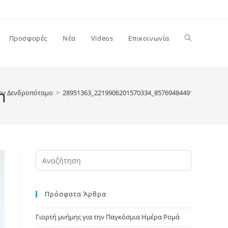
Toggle
Προσφορές
Νέα
Videos
Επικοινωνία
website
n
τον Δενδροπόταμο
>
28951363_2219906201570334_8576948449142898688_
search
Press
Escape
to
Πρόσφατα Άρθρα
close
the
Γιορτή μνήμης για την Παγκόσμια Ημέρα Ρομά
search