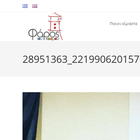
Skip
to
content
Ποιοι είμαστε
28951363_221990620157