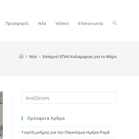
Toggle
Προσφορές
Νέα
Videos
Επικοινωνία
website
>
Νέα
>
Εσπερνό ΕΠΑΛ Καλαμαριας για το Φάρο
search
Press
Escape
to
Πρόσφατα Άρθρα
close
the
Γιορτή μνήμης για την Παγκόσμια Ημέρα Ρομά
search