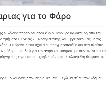
ριας για το Φάρο
ης Νικόλαος παραδίδει στον κύριο Θεόδωρο Καλαϊτζίδη απο τον
 τμήματα Β υγειας 2 Γ Νοσηλευτικής και Γ βρεφοκομίας με τις
Φάρο . Οι δράσεις του σχολείου πραγματοποιήθηκαν στα πλαίσια
Νοιάζομαι και δρώ για τον Φάρο του κόσμου” με συντονίστρια το
θηγήτριες την κ Καραμιχαήλ Ειρήνη και Στυλιανέλλη θεοφάνεια.
ω εγώ… ο καθένας από μας να λέει εγώ… εγώ θα σώσω τον κόσμο!