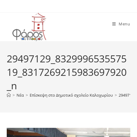
Skip
to
content
Menu
29497129_8329996535575
19_8317269215983697920
_n
>
Νέα
>
Επίσκεψη στο Δημοτικό σχολείο Καλοχωρίου
>
29497129