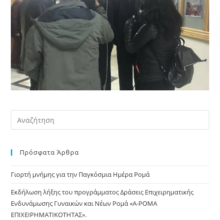
Pre
Es
to
Πρόσφατα Άρθρα
clo
the
Γιορτή μνήμης για την Παγκόσμια Ημέρα Ρομά
sea
pan
Εκδήλωση λήξης του προγράμματος Δράσεις Επιχειρηματικής
Ενδυνάμωσης Γυναικών και Νέων Ρομά «Α-ΡΟΜΑ
ΕΠΙΧΕΙΡΗΜΑΤΙΚΟΤΗΤΑΣ».