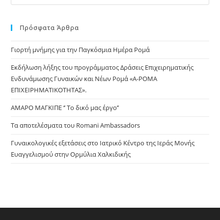
Es
to
Πρόσφατα Άρθρα
clo
the
Γιορτή μνήμης για την Παγκόσμια Ημέρα Ρομά
sea
pan
Εκδήλωση λήξης του προγράμματος Δράσεις Επιχειρηματικής
Ενδυνάμωσης Γυναικών και Νέων Ρομά «Α-ΡΟΜΑ
ΕΠΙΧΕΙΡΗΜΑΤΙΚΟΤΗΤΑΣ».
ΑΜΑΡΟ ΜΑΓΚΙΠΕ ‘’ Το δικό μας έργο’’
Τα αποτελέσματα του Romani Ambassadors
Γυναικολογικές εξετάσεις στο Ιατρικό Κέντρο της Ιεράς Μονής
Ευαγγελισμού στην Ορμύλια Χαλκιδικής