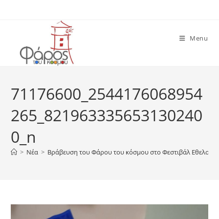
Skip
to
content
Menu
71176600_2544176068954
265_821963335653130240
0_n
>
Νέα
>
Βράβευση του Φάρου του κόσμου στο Φεστιβάλ Εθελοντισ