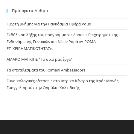
to
Πρόσφατα Άρθρα
clo
the
Γιορτή μνήμης για την Παγκόσμια Ημέρα Ρομά
sea
pan
Εκδήλωση λήξης του προγράμματος Δράσεις Επιχειρηματικής
Ενδυνάμωσης Γυναικών και Νέων Ρομά «Α-ΡΟΜΑ
ΕΠΙΧΕΙΡΗΜΑΤΙΚΟΤΗΤΑΣ».
ΑΜΑΡΟ ΜΑΓΚΙΠΕ ‘’ Το δικό μας έργο’’
Τα αποτελέσματα του Romani Ambassadors
Γυναικολογικές εξετάσεις στο Ιατρικό Κέντρο της Ιεράς Μονής
Ευαγγελισμού στην Ορμύλια Χαλκιδικής