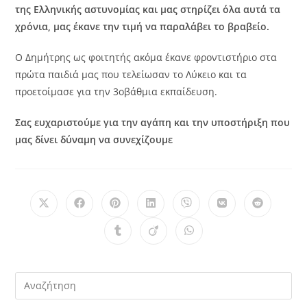
της Ελληνικής αστυνομίας και μας στηρίζει όλα αυτά τα
χρόνια, μας έκανε την τιμή να παραλάβει το βραβείο.
Ο Δημήτρης ως φοιτητής ακόμα έκανε φροντιστήριο στα
πρώτα παιδιά μας που τελείωσαν το Λύκειο και τα
προετοίμασε για την 3οβάθμια εκπαίδευση.
Σας ευχαριστούμε για την αγάπη και την υποστήριξη που
μας δίνει δύναμη να συνεχίζουμε
Opens
Opens
Opens
Opens
Opens
Opens
Opens
in
in
in
in
in
in
in
a
a
a
a
a
a
a
Opens
Opens
Opens
new
new
new
new
new
new
new
in
in
in
window
window
window
window
window
window
window
a
a
a
new
new
new
window
window
window
Pre
Es