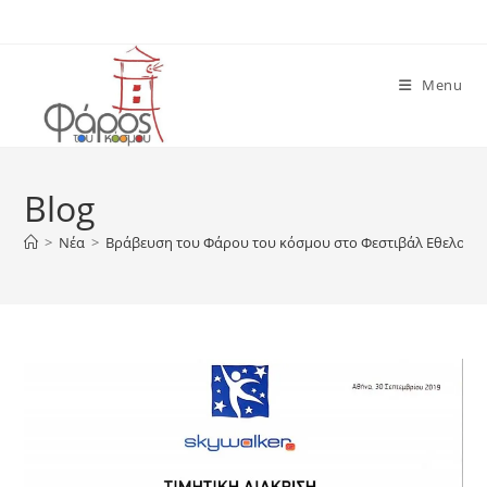
Skip
to
content
Menu
Blog
>
Νέα
>
Βράβευση του Φάρου του κόσμου στο Φεστιβάλ Εθελοντισ