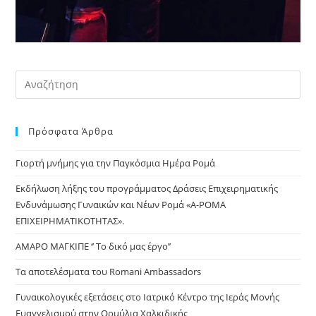
Pre
Es
to
Πρόσφατα Άρθρα
clo
the
Γιορτή μνήμης για την Παγκόσμια Ημέρα Ρομά
sea
pan
Εκδήλωση λήξης του προγράμματος Δράσεις Επιχειρηματικής
Ενδυνάμωσης Γυναικών και Νέων Ρομά «Α-ΡΟΜΑ
ΕΠΙΧΕΙΡΗΜΑΤΙΚΟΤΗΤΑΣ».
ΑΜΑΡΟ ΜΑΓΚΙΠΕ ‘’ Το δικό μας έργο’’
Τα αποτελέσματα του Romani Ambassadors
Γυναικολογικές εξετάσεις στο Ιατρικό Κέντρο της Ιεράς Μονής
Ευαγγελισμού στην Ορμύλια Χαλκιδικής