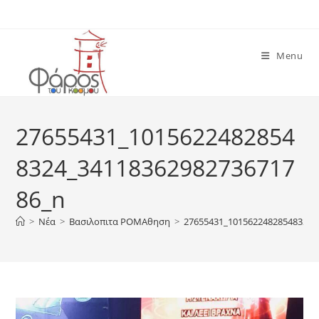
Skip
to
content
Menu
27655431_1015622482854
8324_34118362982736717
86_n
>
Νέα
>
Βασιλοπιτα ΡΟΜΑθηση
>
27655431_10156224828548324_