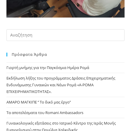
Pre
Es
to
Πρόσφατα Άρθρα
clo
the
Γιορτή μνήμης για την Παγκόσμια Ημέρα Ρομά
sea
pan
Εκδήλωση λήξης του προγράμματος Δράσεις Επιχειρηματικής
Ενδυνάμωσης Γυναικών και Νέων Ρομά «Α-ΡΟΜΑ
ΕΠΙΧΕΙΡΗΜΑΤΙΚΟΤΗΤΑΣ».
ΑΜΑΡΟ ΜΑΓΚΙΠΕ ‘’ Το δικό μας έργο’’
Τα αποτελέσματα του Romani Ambassadors
Γυναικολογικές εξετάσεις στο Ιατρικό Κέντρο της Ιεράς Μονής
Ευαγγελισμού στην Ορμύλια Χαλκιδικής