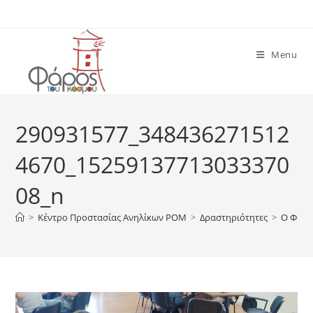
Skip
to
content
Menu
290931577_348436271512
4670_15259137713033370
08_n
>
Κέντρο Προστασίας Ανηλίκων ΡΟΜ
>
Δραστηριότητες
>
Ο Φάρο