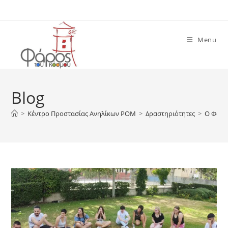
Skip
to
content
Menu
Blog
>
Κέντρο Προστασίας Ανηλίκων ΡΟΜ
>
Δραστηριότητες
>
Ο Φάρο