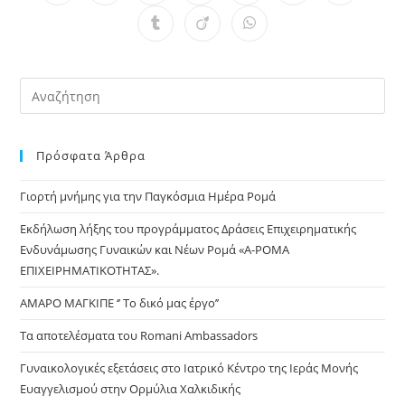
in
in
in
in
in
in
in
a
a
a
a
a
a
a
Opens
Opens
Opens
new
new
new
new
new
new
new
in
in
in
window
window
window
window
window
window
window
a
a
a
new
new
new
window
window
window
Pre
Es
to
Πρόσφατα Άρθρα
clo
the
Γιορτή μνήμης για την Παγκόσμια Ημέρα Ρομά
sea
pan
Εκδήλωση λήξης του προγράμματος Δράσεις Επιχειρηματικής
Ενδυνάμωσης Γυναικών και Νέων Ρομά «Α-ΡΟΜΑ
ΕΠΙΧΕΙΡΗΜΑΤΙΚΟΤΗΤΑΣ».
ΑΜΑΡΟ ΜΑΓΚΙΠΕ ‘’ Το δικό μας έργο’’
Τα αποτελέσματα του Romani Ambassadors
Γυναικολογικές εξετάσεις στο Ιατρικό Κέντρο της Ιεράς Μονής
Ευαγγελισμού στην Ορμύλια Χαλκιδικής