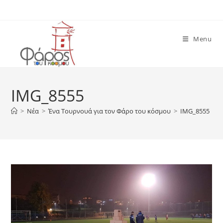
Skip
to
content
Menu
IMG_8555
>
Νέα
>
Ένα Τουρνουά για τον Φάρο του κόσμου
>
IMG_8555