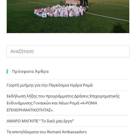
Pre
Es
to
Πρόσφατα Άρθρα
clo
the
Γιορτή μνήμης για την Παγκόσμια Ημέρα Ρομά
sea
pan
Εκδήλωση λήξης του προγράμματος Δράσεις Επιχειρηματικής
Ενδυνάμωσης Γυναικών και Νέων Ρομά «Α-ΡΟΜΑ
ΕΠΙΧΕΙΡΗΜΑΤΙΚΟΤΗΤΑΣ».
ΑΜΑΡΟ ΜΑΓΚΙΠΕ ‘’ Το δικό μας έργο’’
Τα αποτελέσματα του Romani Ambassadors