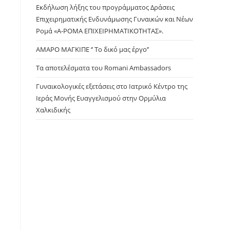
panel.
Εκδήλωση λήξης του προγράμματος Δράσεις
Επιχειρηματικής Ενδυνάμωσης Γυναικών και Νέων
Ρομά «Α-ΡΟΜΑ ΕΠΙΧΕΙΡΗΜΑΤΙΚΟΤΗΤΑΣ».
ΑΜΑΡΟ ΜΑΓΚΙΠΕ ‘’ Το δικό μας έργο’’
Τα αποτελέσματα του Romani Ambassadors
Γυναικολογικές εξετάσεις στο Ιατρικό Κέντρο της
Ιεράς Μονής Ευαγγελισμού στην Ορμύλια
Χαλκιδικής