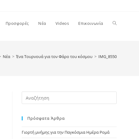
Toggle
Προσφορές
Νέα
Videos
Επικοινωνία
website
>
Νέα
>
Ένα Τουρνουά για τον Φάρο του κόσμου
>
IMG_8550
search
Press
Escape
to
Πρόσφατα Άρθρα
close
the
Γιορτή μνήμης για την Παγκόσμια Ημέρα Ρομά
search