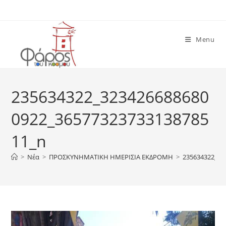
Skip
to
content
Menu
235634322_323426688680
0922_36577323733138785
11_n
>
Νέα
>
ΠΡΟΣΚΥΝΗΜΑΤΙΚΗ ΗΜΕΡΙΣΙΑ ΕΚΔΡΟΜΗ
>
235634322_32