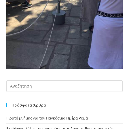
Pre
Es
to
Πρόσφατα Άρθρα
clo
the
Γιορτή μνήμης για την Παγκόσμια Ημέρα Ρομά
sea
pan
Εκδήλωση λήξης του προγράμματος Δράσεις Επιχειρηματικής