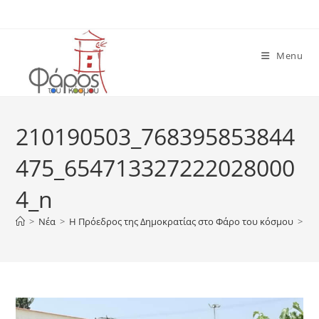
Skip
to
content
Menu
210190503_768395853844
475_654713327222028000
4_n
>
Νέα
>
Η Πρόεδρος της Δημοκρατίας στο Φάρο του κόσμου
>
21