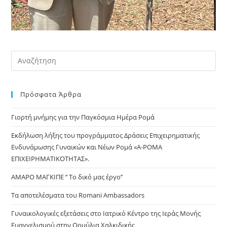
Pre
Es
to
Πρόσφατα Άρθρα
clo
the
Γιορτή μνήμης για την Παγκόσμια Ημέρα Ρομά
sea
pan
Εκδήλωση λήξης του προγράμματος Δράσεις Επιχειρηματικής
Ενδυνάμωσης Γυναικών και Νέων Ρομά «Α-ΡΟΜΑ
ΕΠΙΧΕΙΡΗΜΑΤΙΚΟΤΗΤΑΣ».
ΑΜΑΡΟ ΜΑΓΚΙΠΕ ‘’ Το δικό μας έργο’’
Τα αποτελέσματα του Romani Ambassadors
Γυναικολογικές εξετάσεις στο Ιατρικό Κέντρο της Ιεράς Μονής
Ευαγγελισμού στην Ορμύλια Χαλκιδικής